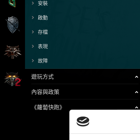
安裝
啟動
存檔
表現
故障
遊玩方式
內容與政策
《蘿蔔快跑》