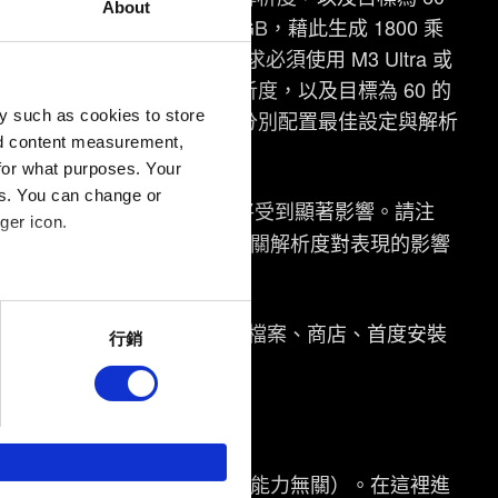
About
 Max 晶片，RAM 為 32 GB，藉此生成 1800 乘
 的 FPS。極高保真度的系統需求必須使用 M3 Ultra 或
1432 或 2560 乘 1440 的解析度，以及目標為 60 的
，該預設組合將為每台 Mac 分別配置最佳設定與解析
y such as cookies to store
nd content measurement,
統套用的設定越高階。
for what purposes. Your
es. You can change or
若套用的解析度較高，FPS 將受到顯著影響。請注
ger icon.
c」預設組合配置的解析度。有關解析度對表現的影響
several meters
額外空間的大小將取決於安裝檔案、商店、首度安裝
行銷
ails section
.
回饋，讓您的使用體驗更加順
遊戲不支援 HDD。
作夥伴參考。不過這些非強制
用光線追蹤（與玩家的裝置硬體能力無關）。在
這裡
進