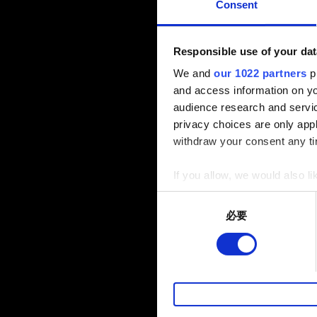
Consent
Responsible use of your dat
We and
our 1022 partners
pr
and access information on yo
audience research and servi
privacy choices are only app
withdraw your consent any tim
If you allow, we would also lik
Collect information a
Consent
Identify your device by
必要
Selection
Find out more about how your
部分是為了讓網站正常運作，
暢。像是透過社群網站了解您
性的 Cookies 一定會事先