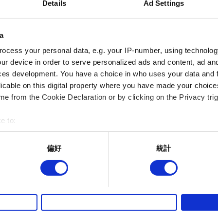
Details
Ad Settings
的 FPS。高保真度的系統需求必須使用 M2 Max 或 M3
1125 或 1920 乘 1080 的解析度，以及目標為 60
a
M4 Max 晶片，RAM 為 36 GB，藉此生成 2294 乘 
FPS。遊戲中圖像的預設組合名稱為「這台 Mac」
ocess your personal data, e.g. your IP-number, using technolog
ur device in order to serve personalized ads and content, ad a
度，達到畫質與表現的最佳平衡。硬體越強大，系
ces development. You have a choice in who uses your data and 
licable on this digital property where you have made your choic
解析度將由「這台 Mac」預設組合配置。
解析度：
e from the Cookie Declaration or by clicking on the Privacy trig
意：若使用外接顯示器，我們建議使用「這台 Ma
請參考
本文
。
e to:
bout your geographical location which can be accurate to within 
下載及安裝過程需要額外空間。
安裝中所需空間：
 actively scanning it for specific characteristics (fingerprinting)
偏好
統計
遊戲或純粹遊戲更新。
 personal data is processed and set your preferences in the
det
而其他非強制性的選項是為了讓我們蒐集技術上或針對網站內容的
《電馭叛客 2077》必須安裝於 SSD 上，該
注意：
的喜好，並為您推薦合適的內容，偶爾這些資訊也會提供我們的合
徵詢您的同意。
為提供最佳體驗，「這台 Mac」預設組合並未套