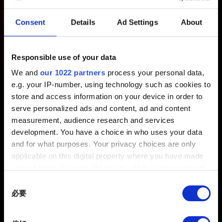
你的 CD PROJEKT RED Account 安全性與你的電子信箱
Consent
Details
Ad Settings
About
帳號或社群登入帳號直接相關。絕大多數的電子信箱服務
商與社群登入帳號均提供牢靠的安全性選項（例如：雙重
驗證應用程式或硬體金鑰）。請確認你的電子信箱或社群
Responsible use of your data
登入帳號，你的 CD PROJEKT RED Account 將完全享有
該服務商所提供的安全保護機制。所以，你不必再為自己
We and
our 1022 partners
process your personal data,
的 CD PROJEKT RED Account 建立一組新的雙重驗證。
e.g. your IP-number, using technology such as cookies to
store and access information on your device in order to
如此安全、簡便的登入方式，不但可以減輕玩家的負擔，
serve personalized ads and content, ad and content
更不必擔心駭客竊取密碼。
measurement, audience research and services
development. You have a choice in who uses your data
and for what purposes. Your privacy choices are only
applicable on this digital property where you have made
your choices. You can change or withdraw your consent
any time from the Cookie Declaration or by clicking on
Consent
the Privacy trigger icon.
必要
Selection
If you allow, we would also like to: