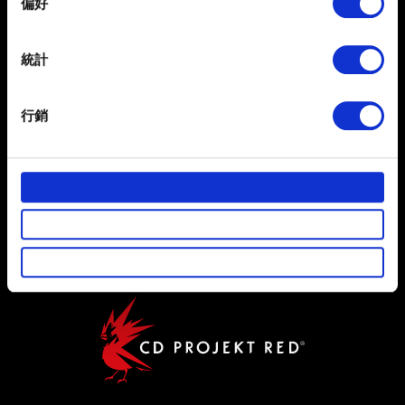
偏好
Collect information about your geographical
繁體中文
獲得最新消息
location which can be accurate to within several
meters
統計
Identify your device by actively scanning it for
specific characteristics (fingerprinting)
行銷
Find out more about how your personal data is processed
and set your preferences in the
details section
.
使用條款
部分是為了讓網站正常運作，而其他非強制性的選項是為
了讓我們蒐集技術上或針對網站內容的回饋，讓您的使用
隱私權政策
體驗更加順暢。像是透過社群網站了解您的喜好，並為您
COOKIE 政策
推薦合適的內容，偶爾這些資訊也會提供我們的合作夥伴
參考。不過這些非強制性的 Cookies 一定會事先徵詢您的
同意。
下方的「設定」可以讓您調整偏好，並了解我們使用
Cookies 的詳細說明。