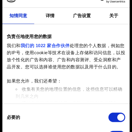
4.04 (最新)
4.03
4.02
知情同意
详情
广告设置
关于
4.01
其他
您现在游玩的游戏版本是？
负责任地使用您的数据
基础版游戏
基础版游戏 + 资料片
我们和
我们的 1022 家合作伙伴
处理您的个人数据，例如您
的IP号，使用cookie等技术在设备上存储和访问信息，以投
完全版
放个性化的广告和内容、广告和内容测评、受众洞察和产
品开发。您可以选择谁使用您的数据以及用于什么目的。
电子邮件（请不要输入错别字！）
如果您允许，我们还希望：
收集有关您的地理位置的信息，这些信息可以精确
到几米之内
问题的简短描述
通过主动扫描特定特征（指纹）来识别您的设备
同
在
细节部分
查找有关您的个人数据如何处理的更多信息，
必要的
意
并设置您的首选项。您可随时从Cookie声明中更改或撤回
选
您的同意事项。