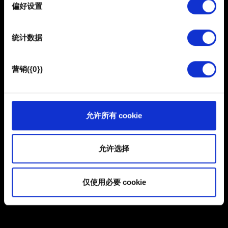
择
0/20
偏好设置
部分需要使用 Cookies 的是为了让网站功能可用，而另一
部分是非强制性的，可以为我们提供技术和内容相关的反
添加文件
统计数据
馈，以便网站将更好地服务于您。例如帮助我们在社交媒
体上发现您，提供一些您可能会感兴趣的东西，我们偶尔
您可以在报告中附带文件。比如图形问题的截图。限制大小：
也可能与我们的合作伙伴分享我们的 Cookie 片段。但是，
12 MB。
营销({0})
使用所有这些非强制性的 Cookie 都需要提前获取您的许
浏览
可。
您可以在下面的"设置"菜单中找到有关我们使用 Cookie 的
允许所有 cookie
提交
所有详细信息，并调整您对 Cookie 的偏好。一旦您了解了
其中的内容并准备好继续，请点击"确定"。
允许选择
有关个人数据的信息
仅使用必要 cookie