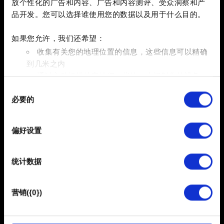
放个性化的广告和内容、广告和内容测评、受众洞察和产
品开发。您可以选择谁使用您的数据以及用于什么目的。
0/20
如果您允许，我们还希望：
收集有关您的地理位置的信息，这些信息可以精确
添加文件
到几米之内
通过主动扫描特定特征（指纹）来识别您的设备
您可以在报告中附带文件。比如图形问题的截图。限制大小：
同
在
细节部分
查找有关您的个人数据如何处理的更多信息，
12 MB。
必要的
意
并设置您的首选项。您可随时从Cookie声明中更改或撤回
选
您的同意事项。
浏览
择
偏好设置
部分需要使用 Cookies 的是为了让网站功能可用，而另一
提交
部分是非强制性的，可以为我们提供技术和内容相关的反
统计数据
馈，以便网站将更好地服务于您。例如帮助我们在社交媒
体上发现您，提供一些您可能会感兴趣的东西，我们偶尔
也可能与我们的合作伙伴分享我们的 Cookie 片段。但是，
营销({0})
Information about your personal data
使用所有这些非强制性的 Cookie 都需要提前获取您的许
可。