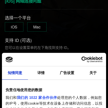
[iOS] 网络连接问题
选择一个平台
iOS
Mac
支持 ID (可选)
您可以在设置菜单的左下角找到支持 ID。
知情同意
详情
广告设置
关于
电子邮件（请不要输入错别字！）
负责任地使用您的数据
我们和
我们的 1022 家合作伙伴
处理您的个人数据，例如您
问题的简短描述
的IP号，使用cookie等技术在设备上存储和访问信息，以投