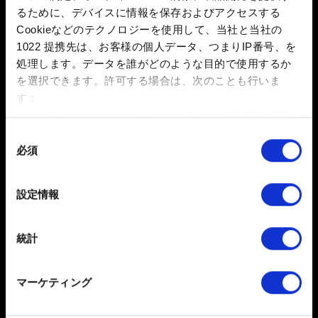
るために、デバイスに情報を保存およびアクセスする
このレポートにファイルを添付できます。例：グラフィック
Cookieなどのテクノロジーを使用して、当社と当社の
関連の問題の場合、画面写真
1022 提携先は、お客様の個人データ、つまりIP番号、を
容量制限：12 MB
処理します。データを誰がどのような目的で使用するか
参照
を選択できます。
許可する場合は、次のことも行いま
す：
数メートル以内の誤差の地理的な位置情報を収集
します
同
必須
特定の特性（フィンガープリント）を積極的にス
意
キャンしてデバイスを特定します
の
選
詳細セクション
で個人データの処理方法と設定を行って
送信
設定情報
択
ください。「Cookie宣言」からいつでも同意を変更また
は撤回できます。
統計
一部のCookieはウェブサイトの機能を正常にお使いいた
個人データの取り扱いに関するお知らせ
だくために必要なものです。その他のCookieは、ウェブ
マーケティング
サイトの品質向上のために、オプションとして技術的お
よびコンテンツ関連のフィードバックを送信します。ま