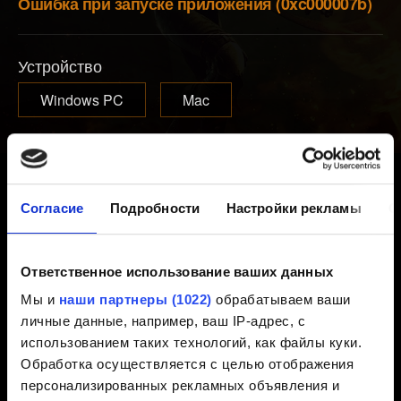
Ошибка при запуске приложения (0xc000007b)
Устройство
Windows PC
Mac
Электронная почта (избегайте опечаток!)
Согласие
Подробности
Настройки рекламы
О
Короткое описание проблемы
Ответственное использование ваших данных
Мы и
наши партнеры (1022)
обрабатываем ваши
личные данные, например, ваш IP-адрес, с
0/20
использованием таких технологий, как файлы куки.
Обработка осуществляется с целью отображения
персонализированных рекламных объявления и