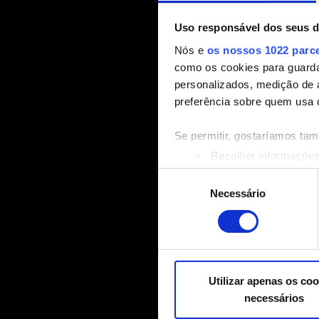
Uso responsável dos seus 
Nós e
os nossos 1022 parc
como os cookies para guarda
personalizados, medição de 
preferência sobre quem usa 
Se permitir, gostaríamos ta
Recolher informações
Identificar o seu disp
Seleção
Saiba mais sobre como os s
Necessário
de
Pode alterar ou retirar o s
consentimento
Alguns são indispensáveis p
relacionadas a conteúdos par
mídias sociais, com algo qu
Utilizar apenas os coo
nossos parceiros. Todos esse
necessários