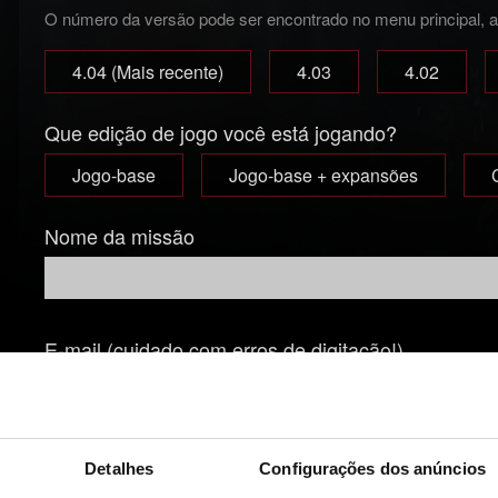
O número da versão pode ser encontrado no menu principal, aba
4.04 (Mais recente)
4.03
4.02
Que edição de jogo você está jogando?
Jogo-base
Jogo-base + expansões
Nome da missão
E-mail (cuidado com erros de digitação!)
Breve descrição do problema
Detalhes
Configurações dos anúncios