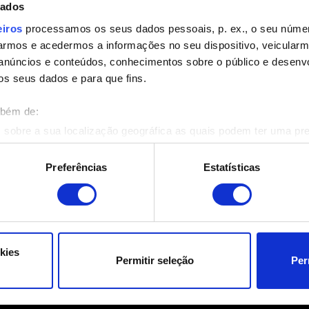
dados
eiros
processamos os seus dados pessoais, p. ex., o seu númer
rmos e acedermos a informações no seu dispositivo, veicular
Adicionar arquivo
anúncios e conteúdos, conhecimentos sobre o público e desenv
Você pode anexar um arquivo para o seu relatório, ex: uma fot
os seus dados e para que fins.
Pesquisar
mbém de:
 sobre a sua localização geográfica as quais podem ter uma pr
ositivo analisando de forma ativa as características específicas 
eus dados pessoais são processados e defina as suas preferên
Preferências
Estatísticas
eu consentimento a qualquer momento da Declaração de Cookies.
ara o funcionamento do site. Outros são opcionais e fornecem i
Enviar
a que o site funcione melhor para você. Para nos ajudar a alca
e possa ser de seu interesse, podemos compartilhar partes dos
kies
Permitir seleção
Per
s cookies adicionais precisarão da sua permissão, no entanto.
Informações sobre seus dados pessoais
talhes sobre o uso de cookies e poderá ajustar as suas preferê