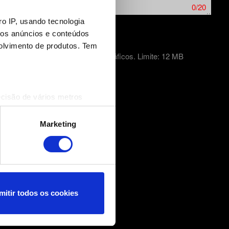
0/20
o IP, usando tecnologia
mos anúncios e conteúdos
olvimento de produtos. Tem
o do erro no caso de problemas gráficos. Limite: 12 MB
ecisão de vários metros
(impressão digital)
cias na
secção de detalhes
.
Marketing
nformações técnicas e
nçar você, por exemplo, nas
 nossos cookies com os
mitir todos os cookies
ncias no menu