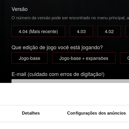
Versão
O número da versão pode ser encontrado no menu principal, aba
4.04 (Mais recente)
4.03
4.02
Que edição de jogo você está jogando?
Jogo-base
Jogo-base + expansões
E-mail (cuidado com erros de digitação!)
Breve descrição do problema
Detalhes
Configurações dos anúncios