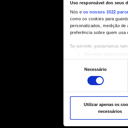
Uso responsável dos seus 
Nós e
os nossos 1022 parc
como os cookies para guarda
personalizados, medição de 
preferência sobre quem usa 
Se permitir, gostaríamos ta
Recolher informações
Identificar o seu disp
Seleção
Saiba mais sobre como os s
Necessário
de
Pode alterar ou retirar o s
consentimento
Alguns são indispensáveis p
relacionadas a conteúdos par
mídias sociais, com algo qu
Utilizar apenas os coo
nossos parceiros. Todos esse
necessários
Você encontrará todos os de