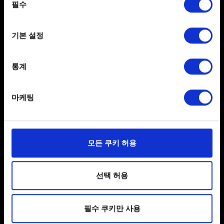
0/20
the Privacy trigger icon.
필수
선택
If you allow, we would also like to:
파일 추가
기본 설정
Collect information about your geographical
보고서에 파일을 첨부할 수 있습니다. 예를 들어 그래픽
location which can be accurate to within several
문제인 경우, 스크린샷을 첨부할 수 있습니다.
meters
통계
첨부 파일의 크기는 최대 12MB입니다.
Identify your device by actively scanning it for
specific characteristics (fingerprinting)
찾아보기
마케팅
Find out more about how your personal data is processed
and set your preferences in the
details section
.
일부 쿠키는 웹 사이트를 정상적으로 이용하기 위해
모든 쿠키 허용
필요합니다. 그 밖의 쿠키는 선택적이며, 당사에 콘텐츠
관련 기술적 피드백을 제공하여 사용자의 웹사이트 이용
환경을 개선하기 위해 사용됩니다. 예를 들어, 소셜
선택 허용
보내기
미디어를 통해 사용자와 소통할 경우, 사용자의 선호도를
파악하기 위해 쿠키의 일부를 저희 파트너와 공유할 수도
필수 쿠키만 사용
있습니다. 물론, 이처럼 선택적으로 쿠키를 사용할
경우에는 사용자의 동의를 구할 것입니다.