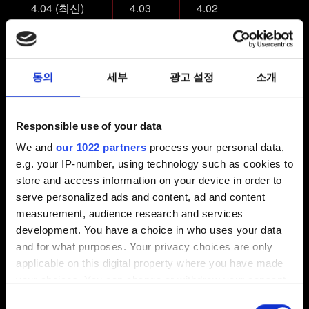
4.04 (최신)
4.03
4.02
4.01
다른
어떤 에디션의 게임을 플레이하고 계신가요?
동의
세부
광고 설정
소개
본편 게임
본편 게임 + 확장팩
Responsible use of your data
컴플리트 에디션
We and
our 1022 partners
process your personal data,
e.g. your IP-number, using technology such as cookies to
이메일(오타에 주의하세요!)
store and access information on your device in order to
serve personalized ads and content, ad and content
measurement, audience research and services
development. You have a choice in who uses your data
문제에 관한 간단한 설명
and for what purposes. Your privacy choices are only
applicable on this digital property where you have made
your choices. You can change or withdraw your consent
any time from the Cookie Declaration or by clicking on
동의