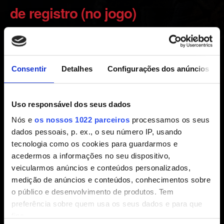
de registro (no jogo)
Criado há 3 anos Atualizado há 2 anos
Suas recompensas estarão esperando por você no
Consentir
Detalhes
Configurações dos anúncios
Palácio Real em Vizima. Verifique a carta da Yennefer no
seu inventário para ajudar a achá-las!
Uso responsável dos seus dados
1. Verifique se vinculou o The Witcher 3: Wild Hult a uma
Nós e
os nossos 1022 parceiros
processamos os seus
conta CD PROJEKT RED:
dados pessoais, p. ex., o seu número IP, usando
No menu principal de The Witcher 3: Wild Hunt, abra
tecnologia como os cookies para guardarmos e
MINHAS RECOMPENSAS e conecte-se em sua conta.
acedermos a informações no seu dispositivo,
2. Verifique se você está on-line e reinicie o jogo.
veicularmos anúncios e conteúdos personalizados,
medição de anúncios e conteúdos, conhecimentos sobre
o público e desenvolvimento de produtos. Tem
preferência sobre quem usa os seus dados e para que
Precisa de ajuda?
fins.