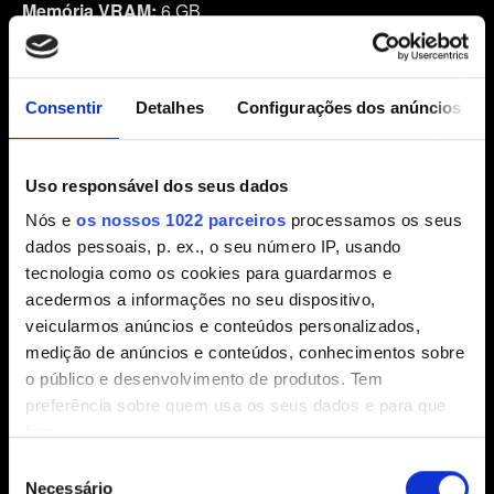
Memória VRAM:
6 GB
Memória RAM:
12 GB
Armazenamento:
70 GB SSD
Sistema Operacional:
64-bit Windows 11
Consentir
Detalhes
Configurações dos anúncios
Esses requisitos mínimos refletem a evolução das
capacidades de hardware e do uso de software desde a
Uso responsável dos seus dados
última vez que alteramos os requisitos de sistema. Em
Nós e
os nossos 1022 parceiros
processamos os seus
especial:
dados pessoais, p. ex., o seu número IP, usando
tecnologia como os cookies para guardarmos e
O Windows 11 será o sistema operacional mínimo
acedermos a informações no seu dispositivo,
necessário tanto para
The Witcher 3
quanto para
veicularmos anúncios e conteúdos personalizados,
Cyberpunk 2077
após
o encerramento do suporte ao
medição de anúncios e conteúdos, conhecimentos sobre
Windows 10 pela Microsoft em 14 de outubro de 2025
.
o público e desenvolvimento de produtos. Tem
Sem atualizações contínuas de segurança, suporte oficial
preferência sobre quem usa os seus dados e para que
da plataforma e suporte contínuo aos drivers de placa de
fins.
vídeo (GPU), deixaremos de testar nossos jogos no
Seleção
Windows 10.
Se permitir, gostaríamos também de:
Necessário
de