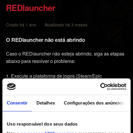
REDlauncher
Criado há 1 ano Atualizado há 3 meses
O REDlauncher não está abrindo
Caso o REDlauncher não esteja abrindo, siga as etapas
abaixo para resolver o problema:
Execute a plataforma de jogos (Steam/Epic
Games/GOG Galaxy) como administrador e tente iniciar o
jogo novamente.
Exclua a pasta REDlauncher localizada em:
Consentir
Detalhes
Configurações dos anúncios
%localappdata%\Programs\CD Projekt Red\
Depois, tente iniciar o jogo novamente.
Uso responsável dos seus dados
Certifique-se de não estar utilizando nenhum