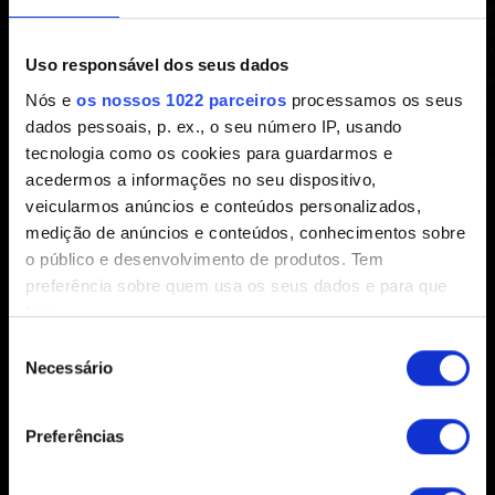
Criado há 5 anos Atualizado há 3 meses
Uso responsável dos seus dados
O patch 4.04 está disponível para PC e consoles! Eis
Nós e
os nossos 1022 parceiros
processamos os seus
uma
lista
das principais alterações contidas nesta
dados pessoais, p. ex., o seu número IP, usando
atualização.
tecnologia como os cookies para guardarmos e
acedermos a informações no seu dispositivo,
veicularmos anúncios e conteúdos personalizados,
medição de anúncios e conteúdos, conhecimentos sobre
o público e desenvolvimento de produtos. Tem
preferência sobre quem usa os seus dados e para que
fins.
Seleção
Se permitir, gostaríamos também de:
Necessário
de
Português (BR)
Recolher informações sobre a sua localização
consentimento
geográfica as quais podem ter uma precisão de
Preferências
vários metros
Identificar o seu dispositivo analisando de forma
PERMANEÇA CONECTADO