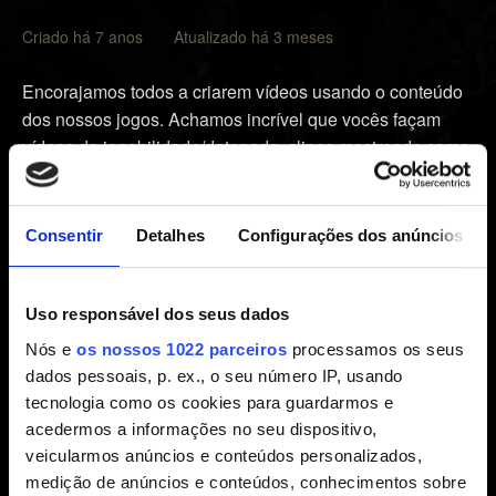
Criado há 7 anos Atualizado há 3 meses
Encorajamos todos a criarem vídeos usando o conteúdo
dos nossos jogos. Achamos incrível que vocês façam
vídeos de jogabilidade/detonado, clipes mostrando como
desbloquear determinadas conquistas e críticas dos
nossos jogos. Adoramos ver todos eles por aí e, na
verdade, amamos assisti-los nós mesmos, então sinta-se
Consentir
Detalhes
Configurações dos anúncios
à vontade para publicá-los no YouTube, Twitch ou em
outros sites de compartilhamento de vídeo.
Uso responsável dos seus dados
Lembre-se de que o uso do nosso conteúdo em seus
Nós e
os nossos 1022 parceiros
processamos os seus
vídeos não deve ser comercial, o que significa que você
dados pessoais, p. ex., o seu número IP, usando
não pode cobrar os usuários para ver o seu trabalho nem
tecnologia como os cookies para guardarmos e
vender ou licenciar ele para outros em troca de qualquer
acedermos a informações no seu dispositivo,
tipo de pagamento.
veicularmos anúncios e conteúdos personalizados,
medição de anúncios e conteúdos, conhecimentos sobre