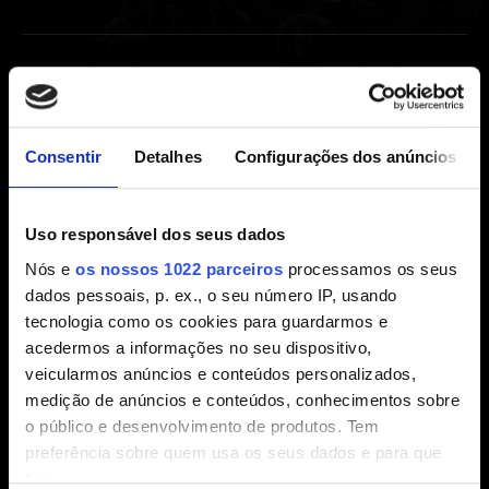
Extras
Trilha Sonora do Thronebreaker: The Wticher
Consentir
Detalhes
Configurações dos anúncios
Tales
Eu gostaria de resgatar meus itens digitais de
Uso responsável dos seus dados
Thronebreaker: The Witcher Tales
Nós e
os nossos 1022 parceiros
processamos os seus
dados pessoais, p. ex., o seu número IP, usando
tecnologia como os cookies para guardarmos e
Política de vídeos
acedermos a informações no seu dispositivo,
veicularmos anúncios e conteúdos personalizados,
Política de vídeo
medição de anúncios e conteúdos, conhecimentos sobre
o público e desenvolvimento de produtos. Tem
preferência sobre quem usa os seus dados e para que
fins.