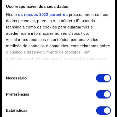
Criado há 7 anos Atualizado há 3 anos
Uso responsável dos seus dados
Nós e
os nossos 1022 parceiros
processamos os seus
Caso precise de auxílio com o GOG Galaxy, entre em
dados pessoais, p. ex., o seu número IP, usando
contato com o
suporte do GOG
.
tecnologia como os cookies para guardarmos e
acedermos a informações no seu dispositivo,
veicularmos anúncios e conteúdos personalizados,
medição de anúncios e conteúdos, conhecimentos sobre
o público e desenvolvimento de produtos. Tem
preferência sobre quem usa os seus dados e para que
fins.
Seleção
Português (BR)
Se permitir, gostaríamos também de:
Necessário
de
Recolher informações sobre a sua localização
consentimento
geográfica as quais podem ter uma precisão de
Preferências
PERMANEÇA CONECTADO
vários metros
Identificar o seu dispositivo analisando de forma
ativa as características específicas (impressão
Estatísticas
digital)