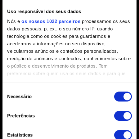
Criado há 6 anos Atualizado há 3 anos
Uso responsável dos seus dados
Nós e
os nossos 1022 parceiros
processamos os seus
https://trendygwentleman.com/cosmetics/
(Site disponível
dados pessoais, p. ex., o seu número IP, usando
apenas em inglês)
tecnologia como os cookies para guardarmos e
acedermos a informações no seu dispositivo,
Obrigado Mlakuss por compartilhar!
veicularmos anúncios e conteúdos personalizados,
medição de anúncios e conteúdos, conhecimentos sobre
o público e desenvolvimento de produtos. Tem
preferência sobre quem usa os seus dados e para que
fins.
Seleção
Se permitir, gostaríamos também de:
Necessário
de
Português (BR)
Recolher informações sobre a sua localização
consentimento
geográfica as quais podem ter uma precisão de
Preferências
vários metros
PERMANEÇA CONECTADO
Identificar o seu dispositivo analisando de forma
ativa as características específicas (impressão
Estatísticas