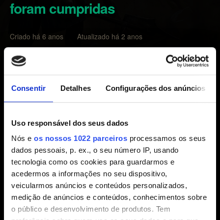
foram cumpridas
Criado há 6 anos Atualizado há 2 anos
Se você tiver cumprido as exigências para determinado
contrato e ele não tiver sido creditado, envie-nos o
seguinte:
Consentir
Detalhes
Configurações dos anúncios
1) Uma captura de tela do contrato do Perfil do Jogador
(ou o nome exato em inglês do contrato).
Uso responsável dos seus dados
Nós e
os nossos 1022 parceiros
processamos os seus
2) Especifique a ação feita que deveria acionar a
dados pessoais, p. ex., o seu número IP, usando
obtenção do contrato.
tecnologia como os cookies para guardarmos e
acedermos a informações no seu dispositivo,
2) Data e hora (+ fuso horário) de quando você cumpriu
veicularmos anúncios e conteúdos personalizados,
as exigências.
medição de anúncios e conteúdos, conhecimentos sobre
o público e desenvolvimento de produtos. Tem