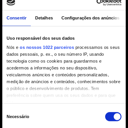
um erro causado por um
Consentir
Detalhes
Configurações dos anúncios
arquivo de script corrompido ou
ausente e será forçado a
Uso responsável dos seus dados
fechar."
Nós e
os nossos 1022 parceiros
processamos os seus
dados pessoais, p. ex., o seu número IP, usando
tecnologia como os cookies para guardarmos e
Criado há 3 anos Atualizado há 6 meses
acedermos a informações no seu dispositivo,
veicularmos anúncios e conteúdos personalizados,
Se você encontrar esse erro ao tentar iniciar o
Cyberpunk
medição de anúncios e conteúdos, conhecimentos sobre
2077
, execute uma instalação limpa do jogo conforme
o público e desenvolvimento de produtos. Tem
estas
instruções.
preferência sobre quem usa os seus dados e para que
fins.
Seleção
Se permitir, gostaríamos também de:
Necessário
de
Recolher informações sobre a sua localização
consentimento