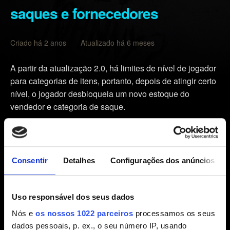
saques e fornecedores
Criado há 2 anos Atualizado há 6 meses
A partir da atualização 2.0, há limites de nível de jogador
para categorias de itens, portanto, depois de atingir certo
nível, o jogador desbloqueia um novo estoque do
vendedor e categoria de saque.
Armas
Categoria 1
a partir do nível 1
Categoria 2
a partir do nível 9
Consentir
Detalhes
Configurações dos anúncios
Categoria 3
a partir do nível 17
Categoria 4
a partir do nível 25
Categoria 5
a partir do nível 33
Uso responsável dos seus dados
Categoria 5++
a partir do nível 51 (somente Phantom
Nós e
os nossos 1022 parceiros
processamos os seus
Liberty)
dados pessoais, p. ex., o seu número IP, usando