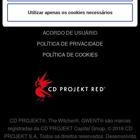
exemplo, nas mídias sociais, com algo que possa ser de
Utilizar apenas os cookies necessários
seu interesse, podemos compartilhar partes dos nossos
cookies com os nossos parceiros. Todos esses cookies
adicionais precisarão da sua permissão, no entanto.
ACORDO DE USUÁRIO
POLÍTICA DE PRIVACIDADE
Você encontrará todos os detalhes sobre o uso de
cookies e poderá ajustar as suas preferências no menu
POLÍTICA DE COOKIES
"Configurações" abaixo.
CD PROJEKT®, The Witcher®, GWENT® são marcas
registradas da CD PROJEKT Capital Group. © 2018 CD
PROJEKT S.A. Todos os direitos reservados. Desenvolvido