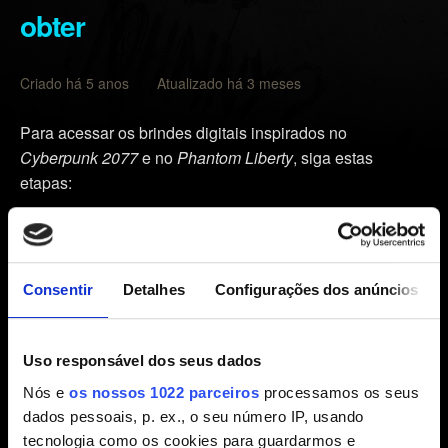
obter
Criado há 5 anos Atualizado há 3 meses
Para acessar os brindes digitais inspirados no
Cyberpunk 2077
e no
Phantom Liberty
, siga estas
etapas:
Acesse
cyberpunk.net/myrewards
.
Clique em
Baixar brindes
.
Consentir
Detalhes
Configurações dos anúncios
Conecte-se com a sua conta CD PROJEKT RED.
Clique nos links da lista para acessar os brindes.
Uso responsável dos seus dados
Observação:
para ter acesso às recompensas, é preciso
Nós e
os nossos 1022 parceiros
processamos os seus
iniciar o jogo e conectar-se ao
REDlauncher
(PC) ou em
dados pessoais, p. ex., o seu número IP, usando
Minhas recompensas
no menu principal (consoles e
tecnologia como os cookies para guardarmos e