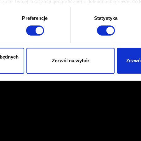
zące Twojej lokalizacji geograficznej z dokładnością nawet do 
rządzenie, aktywnie analizując charakteryzującego je zbiory dany
Preferencje
Statystyka
 tego, jak Twoje osobiste dane są przetwarzane oraz ustaw wła
plików cookie możesz zmienić lub wycofać swoją zgodę w dowolne
do spersonalizowania treści i reklam, aby oferować funkcje sp
ormacje o tym, jak korzystasz z naszej witryny, udostępniamy p
zbędnych
Zezwól na wybór
Zezwól
Partnerzy mogą połączyć te informacje z innymi danymi otrzym
nia z ich usług. Kontynuując korzystanie z naszej witryny, zga