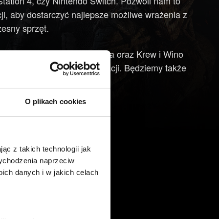
tation 4, czy Nintendo Switch. Pozwoli nam to
ji, aby dostarczyć najlepsze możliwe wrażenia z
esny sprzęt.
zszerzenia Serca z Kamienia oraz Krew i Wino
onsolach poprzedniej generacji. Będziemy także
ak dotychczas.
O plikach cookies
ąc z takich technologii jak
 wychodzenia naprzeciw
ch danych i w jakich celach