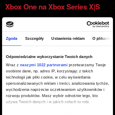
Xbox One na Xbox Series X|S
Utworzony 5 lat temu Zaktualizowany 7 miesięcy temu
Funkcja Smart Delivery umożliwia kontynuację rozgrywki
Zgoda
Szczegóły
Ustawienia reklam
O plikach c
na konsolach Xbox Series X|S od miejsca, w którym
przerwano grę na Xbox One. Upewnij się, że konsola ma
połączenie z Internetem, by zapisane dane zostały
Odpowiedzialne wykorzystanie Twoich danych
przesłane do chmury.
Wraz z
naszymi 1022 partnerami
przetwarzamy Twoje
osobiste dane, np. adres IP, korzystając z takich
Możesz również podłączyć swoje konsole Xbox One oraz
technologii jak pliki cookie, w celu wyświetlania
Xbox Series X|S do jednej sieci i skorzystać z opcji
spersonalizowanych reklam i treści, analizowania tychże,
przenoszenia danych.
wychodzenia naprzeciw oczekiwaniom użytkowników i
rozwoju produktów. Masz wybór odnośnie tego, kto
używa Twoich danych i w jakich celach to robi.
Potrzebujesz pomocy?
Jeśli wyrazisz na to zgodę, chcielibyśmy również: