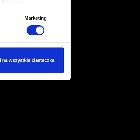
kilku metrów
ch (fingerprinting, czyli
Marketing
sne preferencje w
sekcji
j chwili.
ołecznościowe i analizować
artnerom społecznościowym,
 na wszystkie ciasteczka
anymi od Ciebie lub
dasz się na używanie plików