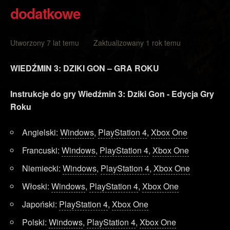
dodatkowe
Utworzony 7 lat temu Zaktualizowany 1 rok temu
WIEDŹMIN 3: DZIKI GON – GRA ROKU
Instrukcje do gry Wiedźmin 3: Dziki Gon - Edycja Gry
Roku
Angielski:
Windows
,
PlayStation 4
,
Xbox One
Francuski:
Windows
,
PlayStation 4
,
Xbox One
Niemiecki:
Windows
,
PlayStation 4
,
Xbox One
Włoski:
Windows
,
PlayStation 4
,
Xbox One
Japoński:
PlayStation 4
,
Xbox One
Polski:
Windows
,
PlayStation 4
,
Xbox One