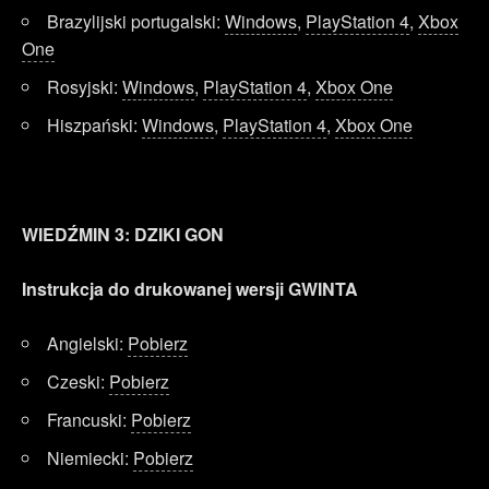
Brazylijski portugalski:
Windows
,
PlayStation 4
,
Xbox
One
Rosyjski:
Windows
,
PlayStation 4
,
Xbox One
Hiszpański:
Windows
,
PlayStation 4
,
Xbox One
WIEDŹMIN 3: DZIKI GON
Instrukcja do drukowanej wersji GWINTA
Angielski:
Pobierz
Czeski:
Pobierz
Francuski:
Pobierz
Niemiecki:
Pobierz