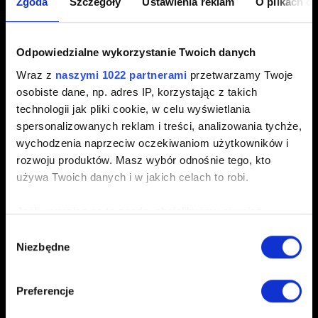
Zgoda
Szczegóły
Ustawienia reklam
O plikach c
Start
),
Xbox One
(
Quick Start
)
Amerykański angielski:
Windows
,
PlayStation 4
,
Xbox
One
Odpowiedzialne wykorzystanie Twoich danych
Polski:
Windows
,
PlayStation 4
,
Xbox One
Wraz z
naszymi 1022 partnerami
przetwarzamy Twoje
osobiste dane, np. adres IP, korzystając z takich
Niemiecki:
Windows
,
PlayStation 4
,
Xbox One
technologii jak pliki cookie, w celu wyświetlania
Francuski:
Windows
,
PlayStation 4
,
Xbox One
spersonalizowanych reklam i treści, analizowania tychże,
wychodzenia naprzeciw oczekiwaniom użytkowników i
Hiszpański:
Windows
,
PlayStation 4
,
Xbox One
rozwoju produktów. Masz wybór odnośnie tego, kto
Włoski:
Windows
,
PlayStation 4
,
Xbox One
używa Twoich danych i w jakich celach to robi.
Rosyjski:
Windows
,
PlayStation 4
,
Xbox One
Jeśli wyrazisz na to zgodę, chcielibyśmy również:
Japoński:
PlayStation 4
,
Xbox One
Gromadzić dane dotyczące Twojej lokalizacji
Wybór
Arabski:
Windows
Niezbędne
geograficznej z dokładnością nawet do kilku metrów
zgody
Identyfikować Twoje urządzenie, aktywnie
Czeski:
Windows
analizując charakteryzującego je zbiory danych
Preferencje
Latynoamerykański hiszpański:
Windows
(fingerprinting, czyli wirtualny odcisk palca)