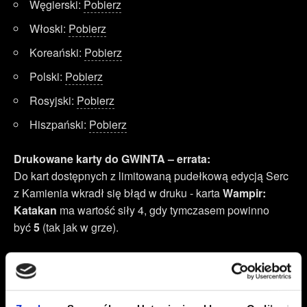
Węgierski:
Pobierz
Włoski:
Pobierz
Koreański:
Pobierz
Polski:
Pobierz
Rosyjski:
Pobierz
Hiszpański:
Pobierz
Drukowane karty do GWINTA – errata:
Do kart dostępnych z limitowaną pudełkową edycją Serc
z Kamienia wkradł się błąd w druku - karta
Wampir:
Katakan
ma wartość siły 4, gdy tymczasem powinno
być
5
(tak jak w grze).
Instrukcje do gry Wiedźmin 3: Dziki Gon
Brytyjski angielski:
Windows
,
PlayStation 4
(
Quick