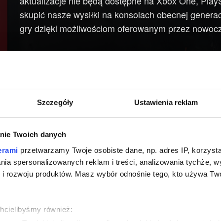
aktualizacje nie będą dostępne na Xbox One, PlayS
skupić nasze wysiłki na konsolach obecnej generac
gry dzięki możliwościom oferowanym przez nowocz
Pomimo powyższego, zarówno Wiedźmin 3, jak i ro
pozostaną dostępne i będą działać bez zmian na k
wciąż oferować dla nich wsparcie techniczne, tak j
Szczegóły
Ustawienia reklam
nie Twoich danych
erami
przetwarzamy Twoje osobiste dane, np. adres IP, korzystaj
lania spersonalizowanych reklam i treści, analizowania tychże,
 rozwoju produktów. Masz wybór odnośnie tego, kto używa Twoi
chcielibyśmy również: