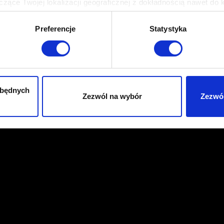
zące Twojej lokalizacji geograficznej z dokładnością nawet do 
rządzenie, aktywnie analizując charakteryzującego je zbiory dany
Preferencje
Statystyka
 tego, jak Twoje osobiste dane są przetwarzane oraz ustaw wła
plików cookie możesz zmienić lub wycofać swoją zgodę w dowolne
do spersonalizowania treści i reklam, aby oferować funkcje sp
ormacje o tym, jak korzystasz z naszej witryny, udostępniamy p
zbędnych
Zezwól na wybór
Zezwól
Partnerzy mogą połączyć te informacje z innymi danymi otrzym
nia z ich usług. Kontynuując korzystanie z naszej witryny, zga