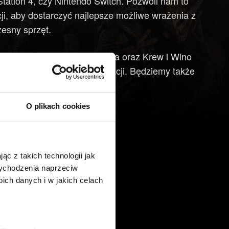
tation 4, czy Nintendo Switch. Pozwoli nam to
ji, aby dostarczyć najlepsze możliwe wrażenia z
esny sprzęt.
zszerzenia Serca z Kamienia oraz Krew i Wino
onsolach poprzedniej generacji. Będziemy także
ak dotychczas.
O plikach cookies
ąc z takich technologii jak
 wychodzenia naprzeciw
ch danych i w jakich celach