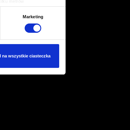
kilku metrów
ch (fingerprinting, czyli
Marketing
sne preferencje w
sekcji
j chwili.
ołecznościowe i analizować
artnerom społecznościowym,
 na wszystkie ciasteczka
anymi od Ciebie lub
dasz się na używanie plików