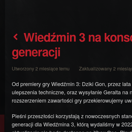
Wiedźmin 3 na konsolach poprzedniej
generacji
Utworzony 2 miesiące temu Zaktualizowany 2 miesią
Od premiery gry Wiedźmin 3: Dziki Gon, przez lata 
ulepszenia techniczne, oraz wysyłanie Geralta na
rozszerzeniem zawartości gry przekierowujemy uwa
Pieśni przeszłości korzystają z nowoczesnych sta
generacji dla Wiedźmina 3, którą wydaliśmy w 202