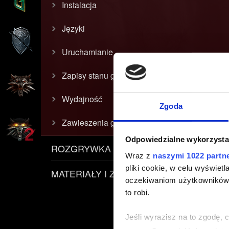
Instalacja
Języki
Uruchamianie
Zapisy stanu gry
Wydajność
Zgoda
Zawieszenia gry (crash)
Odpowiedzialne wykorzysta
ROZGRYWKA
Wraz z
naszymi 1022 partn
pliki cookie, w celu wyświet
MATERIAŁY I ZASADY
oczekiwaniom użytkowników i
to robi.
Jeśli wyrazisz na to zgodę, 