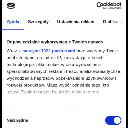
Utworzony 3 lata temu Zaktualizowany 2 lata temu
Zgoda
Szczegóły
Ustawienia reklam
O plikach c
Właśnie wypuściliśmy hotfix do gry Wiedźmin 3: Dziki
Gon na Nintendo Switch!
Odpowiedzialne wykorzystanie Twoich danych
Naprawia on błąd, który powodował, że niektórzy gracze
Wraz z
naszymi 1022 partnerami
przetwarzamy Twoje
nie słyszeli dźwięków otoczenia, a także rozwiązuje
osobiste dane, np. adres IP, korzystając z takich
kwestię niepoprawnie stosowanych ograniczeń
technologii jak pliki cookie, w celu wyświetlania
regionalnych w koreańskiej wersji gry.
spersonalizowanych reklam i treści, analizowania tychże,
wychodzenia naprzeciw oczekiwaniom użytkowników i
Aktualizacja nie zmienia wersji gry, więc aby
rozwoju produktów. Masz wybór odnośnie tego, kto
zweryfikować czy gra jest aktualna należy sprawdzić datę
używa Twoich danych i w jakich celach to robi.
ostatniej aktualizacji.
Jeśli wyrazisz na to zgodę, chcielibyśmy również:
Gromadzić dane dotyczące Twojej lokalizacji
Wybór
Niezbędne
geograficznej z dokładnością nawet do kilku metrów
zgody
Identyfikować Twoje urządzenie, aktywnie