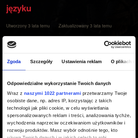
języku
Utworzony 3 lata temu Zaktualizowany 3 lata temu
Dostępność języków w grze zależy od regionu i edycji.
Możesz sprawdzić, czy w eShopie Nintendo jest
Zgoda
Szczegóły
Ustawienia reklam
O plikach c
dostępny dla ciebie pakiet językowy Wiedźmina 3. Zwróć
uwagę, że aby pakiet językowy działał, musi pasować do
regionu i edycji twojej gry.
Odpowiedzialne wykorzystanie Twoich danych
Wraz z
naszymi 1022 partnerami
przetwarzamy Twoje
Jeśli chcesz, abyśmy sprawdzili region twojej karty gry,
osobiste dane, np. adres IP, korzystając z takich
podaj kod znajdujący się z tyłu pudełka z grą, nad kodem
technologii jak pliki cookie, w celu wyświetlania
paskowym albo na samej karcie gry (np. HAC-P-AURVL).
spersonalizowanych reklam i treści, analizowania tychże,
wychodzenia naprzeciw oczekiwaniom użytkowników i
Wersje cyfrowe do pobrania są połączone z regionem
rozwoju produktów. Masz wybór odnośnie tego, kto
eShopu, w którym zostały zakupione.
używa Twoich danych i w jakich celach to robi.