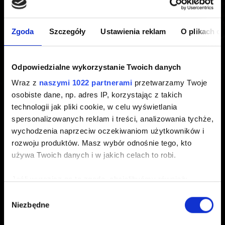
microSD
Zgoda
Szczegóły
Ustawienia reklam
O plikach c
Utworzony 6 lat temu Zaktualizowany 7 miesięcy temu
Dla
Wiedźmina 3
na Switchu polecamy kartę micro SD
Odpowiedzialne wykorzystanie Twoich danych
przykładowo z klasą prędkości A1 i V30.
Wraz z
naszymi 1022 partnerami
przetwarzamy Twoje
osobiste dane, np. adres IP, korzystając z takich
technologii jak pliki cookie, w celu wyświetlania
spersonalizowanych reklam i treści, analizowania tychże,
Potrzebujesz pomocy?
wychodzenia naprzeciw oczekiwaniom użytkowników i
rozwoju produktów. Masz wybór odnośnie tego, kto
używa Twoich danych i w jakich celach to robi.
Skontaktuj się z nami
Jeśli wyrazisz na to zgodę, chcielibyśmy również:
Gromadzić dane dotyczące Twojej lokalizacji
Wybór
Niezbędne
geograficznej z dokładnością nawet do kilku metrów
zgody
Identyfikować Twoje urządzenie, aktywnie