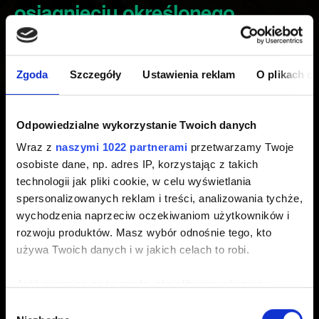
osiągnięciu określonego
poziomu
Zgoda
Szczegóły
Ustawienia reklam
O plikach c
Utworzony 3 lata temu Zaktualizowany 2 lata temu
Jeśli kontrakt nie został uznany za ukończony po
Odpowiedzialne wykorzystanie Twoich danych
osiągnięciu określonego poziomu, spróbuj podnieść
Wraz z
naszymi 1022 partnerami
przetwarzamy Twoje
poziom w tej podróży, aby wywołać jego ukończenie.
osobiste dane, np. adres IP, korzystając z takich
technologii jak pliki cookie, w celu wyświetlania
spersonalizowanych reklam i treści, analizowania tychże,
wychodzenia naprzeciw oczekiwaniom użytkowników i
Potrzebujesz pomocy?
rozwoju produktów. Masz wybór odnośnie tego, kto
używa Twoich danych i w jakich celach to robi.
Zaloguj się na konto GOG.COM i
Jeśli wyrazisz na to zgodę, chcielibyśmy również:
skontaktuj się z nami!
Gromadzić dane dotyczące Twojej lokalizacji
Wybór