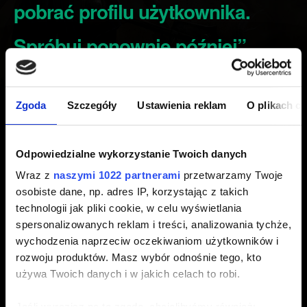
pobrać profilu użytkownika.
Spróbuj ponownie później”.
Utworzony 3 lata temu Zaktualizowany 2 lata temu
Zgoda
Szczegóły
Ustawienia reklam
O plikach c
Jeśli podczas uruchamiania gry pojawia się u ciebie
następujący błąd logowania:
„Nie można pobrać profilu
użytkownika. Spróbuj ponownie później”
, oznacza to
Odpowiedzialne wykorzystanie Twoich danych
prawdopodobnie, że twoje konto zostało tymczasowo
Wraz z
naszymi 1022 partnerami
przetwarzamy Twoje
zablokowane.
osobiste dane, np. adres IP, korzystając z takich
technologii jak pliki cookie, w celu wyświetlania
Tymczasowo zablokowaliśmy dostęp do ponad 1000 kont
spersonalizowanych reklam i treści, analizowania tychże,
GWINTA, które wielokrotnie nadużywały systemu
wychodzenia naprzeciw oczekiwaniom użytkowników i
ekonomii w grze, aby zapobiec dalszym nadużyciom w
rozwoju produktów. Masz wybór odnośnie tego, kto
czasie gdy nasz zespół pracuje nad poprawką.
używa Twoich danych i w jakich celach to robi.
Jeśli wyrazisz na to zgodę, chcielibyśmy również: