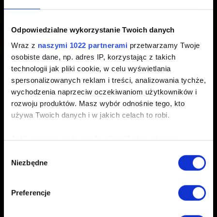
zawieszone do odwołania
Odpowiedzialne wykorzystanie Twoich danych
Utworzony 4 lata temu Zaktualizowany 3 lata temu
Wraz z
naszymi 1022 partnerami
przetwarzamy Twoje
osobiste dane, np. adres IP, korzystając z takich
Obecnie możliwość przeprowadzania wszystkich
technologii jak pliki cookie, w celu wyświetlania
transakcji pieniężnych została zawieszona na terytorium
spersonalizowanych reklam i treści, analizowania tychże,
Rosji i Białorusi. Po więcej szczegółów
przejdź tu
.
wychodzenia naprzeciw oczekiwaniom użytkowników i
rozwoju produktów. Masz wybór odnośnie tego, kto
używa Twoich danych i w jakich celach to robi.
Jeśli wyrazisz na to zgodę, chcielibyśmy również:
Gromadzić dane dotyczące Twojej lokalizacji
Wybór
Polski
Niezbędne
geograficznej z dokładnością nawet do kilku metrów
zgody
Identyfikować Twoje urządzenie, aktywnie
analizując charakteryzującego je zbiory danych
Preferencje
(fingerprinting, czyli wirtualny odcisk palca)
POZOSTAŃ W KONTAKCIE
Dowiedz się więcej odnośnie tego, jak Twoje osobiste