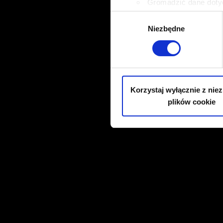
Gromadzić dane dotyc
Identyfikować Twoje u
Wybór
wirtualny odcisk palca)
Niezbędne
zgody
Dowiedz się więcej odnośnie
szczegółów
. W Deklaracji 
Wykorzystujemy pliki cookie 
ruch w naszej witrynie. Inf
Korzystaj wyłącznie z nie
reklamowym i analitycznym. 
plików cookie
uzyskanymi podczas korzysta
cookie.