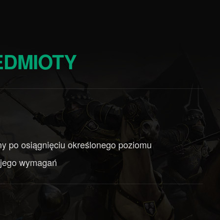
EDMIOTY
ny po osiągnięciu określonego poziomu
a jego wymagań