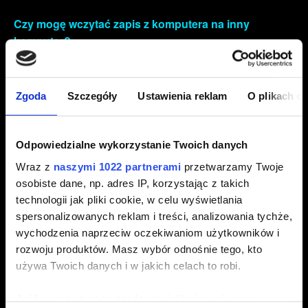
Czy mogę wczytać zapis z komputera na inny
komputer?
Tak.
Czy mogę wczytać zapis z konsoli na inną konsolę?
Zgoda
Szczegóły
Ustawienia reklam
O plikach c
Jeśli zapis został utworzony w wersji gry bez ograniczeń
regionalnych, nie może zostać wczytany do wersji, w
której obowiązują te ograniczenia. Jest on jednak
Odpowiedzialne wykorzystanie Twoich danych
kompatybilny z każdą inną wersją gry bez wspomnianych
Wraz z
naszymi 1022 partnerami
przetwarzamy Twoje
ograniczeń.
osobiste dane, np. adres IP, korzystając z takich
technologii jak pliki cookie, w celu wyświetlania
Pliki zapisu pochodzące z gier z ograniczeniami
spersonalizowanych reklam i treści, analizowania tychże,
regionalnymi są kompatybilne tylko z takimi samymi lub
wychodzenia naprzeciw oczekiwaniom użytkowników i
mniej ograniczonymi wersjami gry.
rozwoju produktów. Masz wybór odnośnie tego, kto
używa Twoich danych i w jakich celach to robi.
Czy mogę wczytać zapis z regionalnej wersji gry do
innej wersji regionalnej?
Jeśli wyrazisz na to zgodę, chcielibyśmy również: