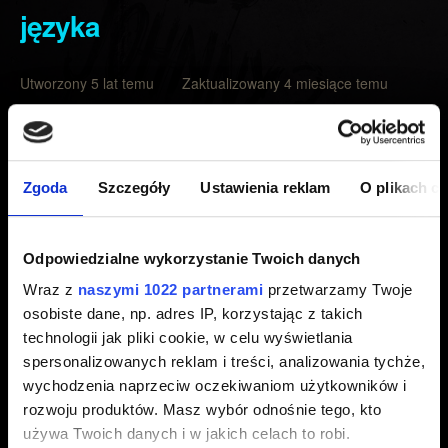
języka
Utworzony 5 lat temu Zaktualizowany 4 miesiące temu
Aby zainstalować inny niż głowny język dostępny w
Twoim regionie gry, konieczne będzie ściągnięcie go.
Zgoda
Szczegóły
Ustawienia reklam
O plikach c
W Menu Głownym wybierz
Ustawienia
→
Język
, wybierz
język oznaczony jako
Nie zainstalowany
i potwierdź
wyborem ikony obok (upewnij się, że masz wystarczająco
Odpowiedzialne wykorzystanie Twoich danych
dużo miejsca na dysku).
Wraz z
naszymi 1022 partnerami
przetwarzamy Twoje
osobiste dane, np. adres IP, korzystając z takich
Możliwa jest instalacja jedynie języków dostępnych w
technologii jak pliki cookie, w celu wyświetlania
danym regionie, inne nie są dostępne. Więcej
spersonalizowanych reklam i treści, analizowania tychże,
szczegółów na temat dostępności języków znajdziesz w
wychodzenia naprzeciw oczekiwaniom użytkowników i
tym artykule
.
rozwoju produktów. Masz wybór odnośnie tego, kto
używa Twoich danych i w jakich celach to robi.