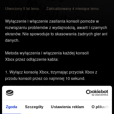
Utworzony 5 lat temu Zaktualizowany 4 miesiące temu
Wyłączenie i włączenie zasilania konsoli pomoże w
rozwiązaniu problemów z wydajnością, awarii i czarnych
ekranów. Nie spowoduje to skasowania żadnych gier ani
danych.
Metoda wyłączenia i włączenia każdej konsoli
Xbox przez odłączenie kabla:
Wyłącz konsolę Xbox, trzymając przycisk Xbox z
przodu konsoli przez co najmniej 10 sekund.
Odłącz kabel zasilania.
Odczekaj dwie minuty.
Podłącz kabel zasilania z powrotem i włącz konsolę,
Zgoda
Szczegóły
Ustawienia reklam
O plikach c
naciskając przycisk Xbox na konsoli lub na kontrolerze.