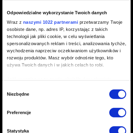
Programowa metoda wyłączenia i włączenia Xbox
Odpowiedzialne wykorzystanie Twoich danych
Series X:
Wraz z
naszymi 1022 partnerami
przetwarzamy Twoje
osobiste dane, np. adres IP, korzystając z takich
Naciśnij przycisk Xbox na środku kontrolera.
technologii jak pliki cookie, w celu wyświetlania
spersonalizowanych reklam i treści, analizowania tychże,
Przewiń w prawo i wybierz
Profil i system
.
wychodzenia naprzeciw oczekiwaniom użytkowników i
Przyciskiem A wybierz
Ustawienia
.
rozwoju produktów. Masz wybór odnośnie tego, kto
Wybierz
Urządzenia i połączenia
.
używa Twoich danych i w jakich celach to robi.
Wybierz
Blu-Ray
.
Jeśli wyrazisz na to zgodę, chcielibyśmy również:
Wybierz
Magazyn trwały
.
Gromadzić dane dotyczące Twojej lokalizacji
Wybór
Niezbędne
geograficznej z dokładnością nawet do kilku metrów
zgody
Wybierz
Wyczyść magazyn trwały
.
Identyfikować Twoje urządzenie, aktywnie
analizując charakteryzującego je zbiory danych
W niektórych wypadkach zalecane jest również użycie
Preferencje
(fingerprinting, czyli wirtualny odcisk palca)
wcześniejszego zapisu gry sprzed momentu wystąpienia
Dowiedz się więcej odnośnie tego, jak Twoje osobiste
problemu.
Statystyka
dane są przetwarzane oraz ustaw własne preferencje w