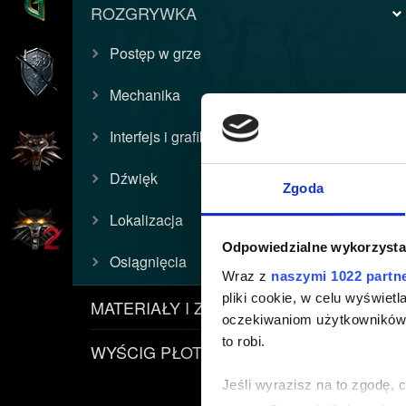
ROZGRYWKA
Postęp w grze
Mechanika
Interfejs i grafika
Dźwięk
Zgoda
Lokalizacja
Odpowiedzialne wykorzysta
Osiągnięcia
Wraz z
naszymi 1022 partn
pliki cookie, w celu wyświet
MATERIAŁY I ZASADY
oczekiwaniom użytkowników i
to robi.
WYŚCIG PŁOTKI
Jeśli wyrazisz na to zgodę, 