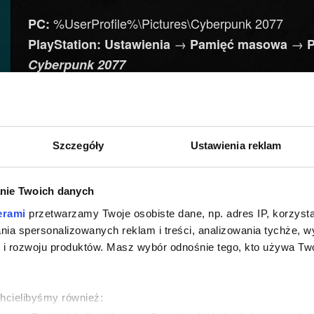
%UserProfile%\Pictures\Cyberpunk 2077
PC:
→
→
PlayStation:
Ustawienia
Pamięć masowa
Cyberpunk 2077
→
Xbox:
przycisk Xbox
Przechwytywanie i udos
Potrzebujesz
Szczegóły
Ustawienia reklam
pomocy?
nie Twoich danych
erami
przetwarzamy Twoje osobiste dane, np. adres IP, korzystaj
lania spersonalizowanych reklam i treści, analizowania tychże,
 rozwoju produktów. Masz wybór odnośnie tego, kto używa Twoi
chcielibyśmy również: