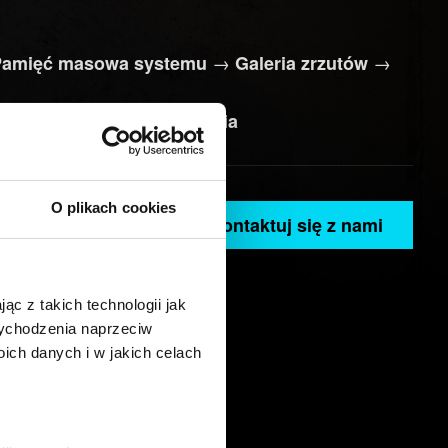
→
→
Pamięć masowa systemu
Galeria zrzutów
→
tępnianie
Ostatnie ujęcia
O plikach cookies
Skontaktuj się z nami
ąc z takich technologii jak
 wychodzenia naprzeciw
ch danych i w jakich celach