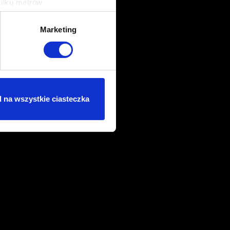
kilku metrów
ch (fingerprinting, czyli
Marketing
sne preferencje w
sekcji
j chwili.
ołecznościowe i analizować
artnerom społecznościowym,
 na wszystkie ciasteczka
anymi od Ciebie lub
dasz się na używanie plików