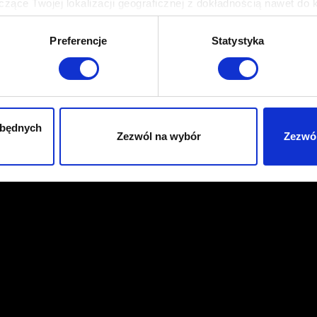
zące Twojej lokalizacji geograficznej z dokładnością nawet do 
rządzenie, aktywnie analizując charakteryzującego je zbiory dany
Preferencje
Statystyka
 tego, jak Twoje osobiste dane są przetwarzane oraz ustaw wła
plików cookie możesz zmienić lub wycofać swoją zgodę w dowolne
do spersonalizowania treści i reklam, aby oferować funkcje sp
ormacje o tym, jak korzystasz z naszej witryny, udostępniamy p
zbędnych
Zezwól na wybór
Zezwól
Partnerzy mogą połączyć te informacje z innymi danymi otrzym
nia z ich usług. Kontynuując korzystanie z naszej witryny, zga