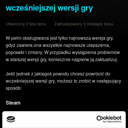
wcześniejszej wersji gry
Utworzony 2 lata temu Zaktualizowany 3 miesiące temu
W pełni obsługiwana jest tylko najnowsza wersja gry,
gdyż zawiera ona wszystkie najnowsze ulepszenia,
poprawki i zmiany. W przypadku wystąpienia problemów
w starszej wersji gry, koniecznie najpierw ją zaktualizuj.
Jeśli jednak z jakiegoś powodu chcesz powrócić do
wcześniejszej wersji gry, możesz to zrobić w następujący
sposób:
Steam
Przejdź do swojej biblioteki Steam.
Kliknij prawym przyciskiem myszy na grę
Cyberpunk