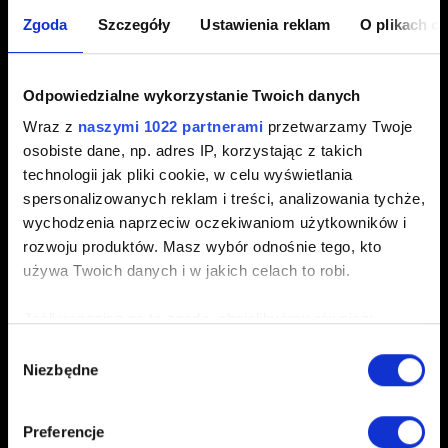
2077
i wybierz
Właściwości
.
Zgoda
Szczegóły
Ustawienia reklam
O plikach c
Przejdź do zakładki
BETA
, a następnie wybierz
1_63_legacy_patch
– gra zaktualizuje się
Odpowiedzialne wykorzystanie Twoich danych
automatycznie.
Wraz z
naszymi 1022 partnerami
przetwarzamy Twoje
Aby powrócić do najnowszej wersji gry, wykonaj
osobiste dane, np. adres IP, korzystając z takich
powyższe kroki, jednak w zakładce
BETA
wybierz
Brak
.
technologii jak pliki cookie, w celu wyświetlania
spersonalizowanych reklam i treści, analizowania tychże,
wychodzenia naprzeciw oczekiwaniom użytkowników i
GOG
rozwoju produktów. Masz wybór odnośnie tego, kto
używa Twoich danych i w jakich celach to robi.
Przejdź do sekcji
Zainstalowane
na GOG Galaxy.
Wybierz grę
Cyberpunk 2077
, a następnie
Zarządzaj
Jeśli wyrazisz na to zgodę, chcielibyśmy również:
instalacją
→
Konfiguruj…
Gromadzić dane dotyczące Twojej lokalizacji
Wybór
Zmień
kanały beta
na
1_63_legacy_patch
.
Niezbędne
geograficznej z dokładnością nawet do kilku metrów
zgody
Identyfikować Twoje urządzenie, aktywnie
Wyłącz opcję Automatyczne aktualizacje, wybierz
analizując charakteryzującego je zbiory danych
preferowaną wersję i kliknij
OK
.
Preferencje
(fingerprinting, czyli wirtualny odcisk palca)