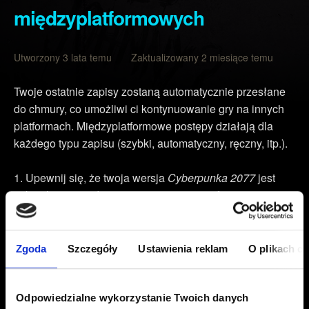
międzyplatformowych
Utworzony 3 lata temu Zaktualizowany 2 miesiące temu
Twoje ostatnie zapisy zostaną automatycznie przesłane
do chmury, co umożliwi ci kontynuowanie gry na innych
platformach. Międzyplatformowe postępy działają dla
każdego typu zapisu (szybki, automatyczny, ręczny, itp.).
Upewnij się, że twoja wersja
Cyberpunka 2077
jest
zaktualizowana do najnowszej wersji – informację tę
znajdziesz w głównym menu gry pod tytułem.
Otwórz menu
Wczytaj grę
i naciśnij przycisk/klawisz
Zgoda
Szczegóły
Ustawienia reklam
O plikach c
Postępów międzyplatformowych, które są wyświetlane w
dolnym lewym rogu.
Połącz grę ze swoim kontem CD PROJEKT RED,
Odpowiedzialne wykorzystanie Twoich danych