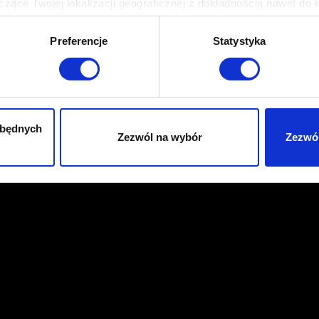
zące Twojej lokalizacji geograficznej z dokładnością nawet do 
rządzenie, aktywnie analizując charakteryzującego je zbiory dany
Preferencje
Statystyka
 tego, jak Twoje osobiste dane są przetwarzane oraz ustaw wła
plików cookie możesz zmienić lub wycofać swoją zgodę w dowolne
do spersonalizowania treści i reklam, aby oferować funkcje sp
ormacje o tym, jak korzystasz z naszej witryny, udostępniamy p
zbędnych
Zezwól na wybór
Zezwól
Partnerzy mogą połączyć te informacje z innymi danymi otrzym
nia z ich usług. Kontynuując korzystanie z naszej witryny, zga