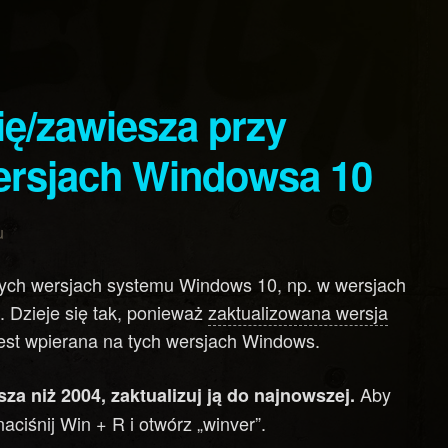
wersjach Windowsa 10
u
ych wersjach systemu Windows 10, np. w wersjach
. Dzieje się tak, ponieważ
zaktualizowana wersja
 jest wpierana na tych wersjach Windows.
Aby
za niż 2004, zaktualizuj ją do najnowszej.
ciśnij Win + R i otwórz „winver”.