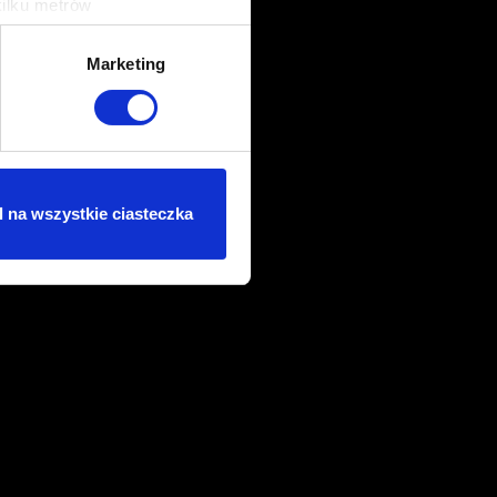
kilku metrów
ch (fingerprinting, czyli
Marketing
sne preferencje w
sekcji
j chwili.
ołecznościowe i analizować
artnerom społecznościowym,
 na wszystkie ciasteczka
anymi od Ciebie lub
dasz się na używanie plików