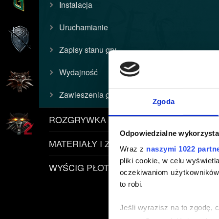
Instalacja
Uruchamianie
Zapisy stanu gry
Wydajność
Zawieszenia gry (crash)
Zgoda
ROZGRYWKA
Odpowiedzialne wykorzysta
MATERIAŁY I ZASADY
Wraz z
naszymi 1022 partn
pliki cookie, w celu wyświet
WYŚCIG PŁOTKI
oczekiwaniom użytkowników i
to robi.
Jeśli wyrazisz na to zgodę, 