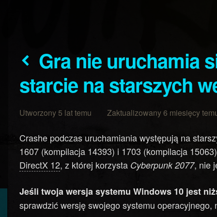
Gra nie uruchamia się/zawiesza przy
starcie na starszych 
Utworzony 5 lat temu Zaktualizowany 6 miesięcy tem
Crashe podczas uruchamiania występują na starsz
1607 (kompilacja 14393) i 1703 (kompilacja 15063)
DirectX 12
, z której korzysta
, nie
Cyberpunk 2077
Jeśli twoja wersja systemu Windows 10 jest niżs
sprawdzić wersję swojego systemu operacyjnego, na