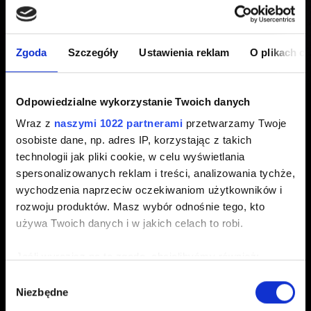
edycji pudełkowej na innej
platformie?
Zgoda
Szczegóły
Ustawienia reklam
O plikach c
Utworzony 5 lat temu Zaktualizowany 8 miesięcy temu
Odpowiedzialne wykorzystanie Twoich danych
Wraz z
naszymi 1022 partnerami
przetwarzamy Twoje
Nie, wszystkie egzemplarze gry
Cyberpunk 2077
osobiste dane, np. adres IP, korzystając z takich
zawierają kody do wykorzystania wyłącznie na koncie
technologii jak pliki cookie, w celu wyświetlania
GOG, czy to przez aplikację GOG GALAXY 2.0, czy to
spersonalizowanych reklam i treści, analizowania tychże,
przez stronę GOG.COM. Kody te nie będą działały na
wychodzenia naprzeciw oczekiwaniom użytkowników i
innych platformach.
rozwoju produktów. Masz wybór odnośnie tego, kto
używa Twoich danych i w jakich celach to robi.
Nie można ich też wymienić na kod na inną platformę.
Jeśli wyrazisz na to zgodę, chcielibyśmy również:
Gromadzić dane dotyczące Twojej lokalizacji
Wybór
Niezbędne
geograficznej z dokładnością nawet do kilku metrów
zgody
Identyfikować Twoje urządzenie, aktywnie