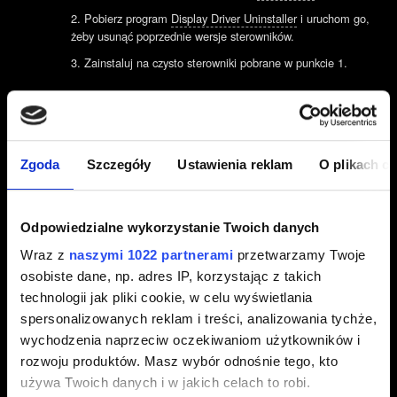
Pobierz program
Display Driver Uninstaller
i uruchom go,
żeby usunąć poprzednie wersje sterowników.
Zainstaluj na czysto sterowniki pobrane w punkcie 1.
AMD
Odinstaluj sterowniki graficzne za pomocą programu AMD
Cleanup Utility.
Zgoda
Szczegóły
Ustawienia reklam
O plikach c
Pobierz i zainstaluj na czysto najnowsze sterowniki
stąd
.
Intel
Odpowiedzialne wykorzystanie Twoich danych
Pobierz najnowsze sterowniki pod
tym linkiem
.
Wraz z
naszymi 1022 partnerami
przetwarzamy Twoje
Pobierz program
Display Driver Uninstaller
i uruchom go,
osobiste dane, np. adres IP, korzystając z takich
żeby usunąć poprzednie wersje sterowników.
technologii jak pliki cookie, w celu wyświetlania
Zainstaluj na czysto sterowniki pobrane w punkcie 1.
spersonalizowanych reklam i treści, analizowania tychże,
Jeśli napotkane problemy zaczęły
wychodzenia naprzeciw oczekiwaniom użytkowników i
UWAGA:
występować tuż po aktualizacji sterowników to zainstaluj
rozwoju produktów. Masz wybór odnośnie tego, kto
wcześniejszą wersję i zgłoś ten problem do nas.
używa Twoich danych i w jakich celach to robi.