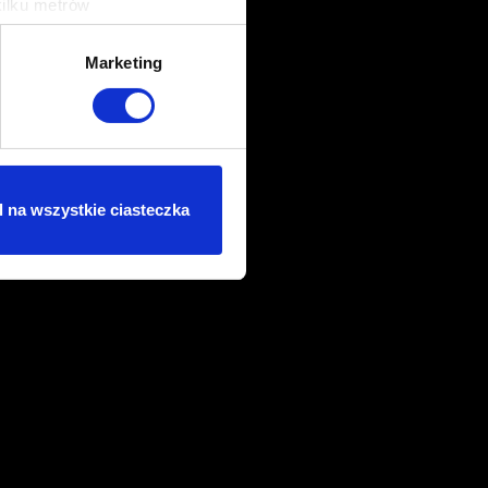
kilku metrów
ch (fingerprinting, czyli
Marketing
sne preferencje w
sekcji
j chwili.
ołecznościowe i analizować
artnerom społecznościowym,
 na wszystkie ciasteczka
anymi od Ciebie lub
dasz się na używanie plików