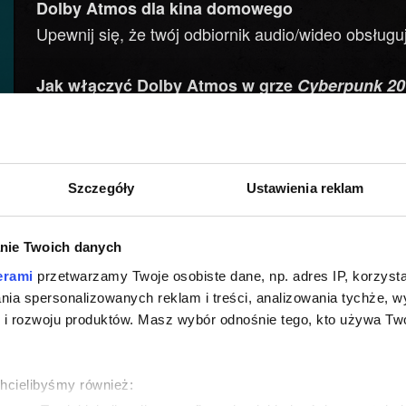
Dolby Atmos dla kina domowego
Upewnij się, że twój odbiornik audio/wideo obsług
Jak włączyć Dolby Atmos w grze
Cyberpunk 20
Pobierz aplikację Dolby Access ze sklepu Microsof
Otwórz aplikację. Jeśli używasz słuchawek, mo
Szczegóły
Ustawienia reklam
bezpłatną wersję testową. Dostęp dla kina domoweg
i podążać za wyświetlanymi instrukcj
Konfiguracja
nie Twoich danych
Następnie otwórz
→
→
Ustawienia
System
Dź
erami
przetwarzamy Twoje osobiste dane, np. adres IP, korzystaj
→ wybierz z listy rozwijanej
przestrzenny
Dolby A
lania spersonalizowanych reklam i treści, analizowania tychże,
.
Atmos dla kina domowego (Home Theater)
 rozwoju produktów. Masz wybór odnośnie tego, kto używa Twoi
Uruchom grę i upewnij się, że wybrano odpowiad
→
).
Ustawienia wstępne
chcielibyśmy również: