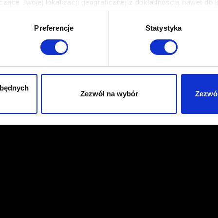
zące Twojej lokalizacji geograficznej z dokładnością nawet do 
rządzenie, aktywnie analizując charakteryzującego je zbiory dany
Preferencje
Statystyka
 tego, jak Twoje osobiste dane są przetwarzane oraz ustaw wła
plików cookie możesz zmienić lub wycofać swoją zgodę w dowolne
do spersonalizowania treści i reklam, aby oferować funkcje sp
ormacje o tym, jak korzystasz z naszej witryny, udostępniamy p
zbędnych
Zezwól na wybór
Zezwól
Partnerzy mogą połączyć te informacje z innymi danymi otrzym
nia z ich usług. Kontynuując korzystanie z naszej witryny, zga