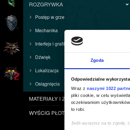
ROZGRYWKA
Postęp w grze
Mechanika
Interfejs i grafika
Dźwięk
Zgoda
Lokalizacja
Odpowiedzialne wykorzysta
Osiągnięcia
Wraz z
naszymi 1022 partn
pliki cookie, w celu wyświet
MATERIAŁY I ZASADY
oczekiwaniom użytkowników i
to robi.
WYŚCIG PŁOTKI
Jeśli wyrazisz na to zgodę, 