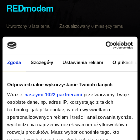
REDmodem
Utworzony 3 lata temu Zaktualizowany 6 miesięcy temu
Aby zgłosić problem z narzędziami moderskimi REDmod,
skorzystaj z przycisku poniżej. Pamiętaj o załączeniu
logów z następującej ścieżki:
Zgoda
Szczegóły
Ustawienia reklam
O plikach c
%localappdata%\Programs\CD Projekt
Red\REDlauncher\logs
Odpowiedzialne wykorzystanie Twoich danych
Wraz z
naszymi 1022 partnerami
przetwarzamy Twoje
Mody są zawartością stworzoną przez społeczność, więc
osobiste dane, np. adres IP, korzystając z takich
nie jesteśmy w stanie zapewnić wsparcia dla
technologii jak pliki cookie, w celu wyświetlania
indywidualnych modów. W takich przypadkach zalecamy
spersonalizowanych reklam i treści, analizowania tychże,
kontakt bezpośrednio z twórcą moda. Możliwe jest także,
wychodzenia naprzeciw oczekiwaniom użytkowników i
że nie będziemy mogli zapewnić pomocy w przypadku
rozwoju produktów. Masz wybór odnośnie tego, kto
gry, która została zmodyfikowana.
używa Twoich danych i w jakich celach to robi.