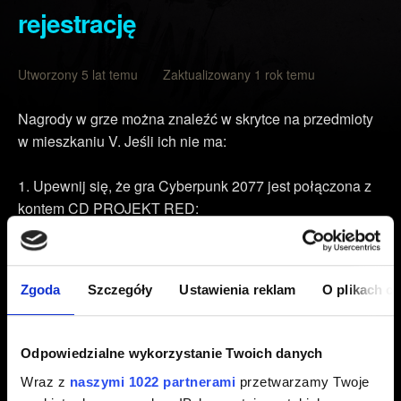
rejestrację
Utworzony 5 lat temu Zaktualizowany 1 rok temu
Nagrody w grze można znaleźć w skrytce na przedmioty
w mieszkaniu V. Jeśli ich nie ma:
Upewnij się, że gra Cyberpunk 2077 jest połączona z
kontem CD PROJEKT RED:
W głównym menu Cyberpunk 2077 otwórz MOJE
NAGRODY (w prawym dolnym rogu).
Zgoda
Szczegóły
Ustawienia reklam
O plikach c
Zaloguj się na swoje konto CD PROJEKT RED przy
użyciu podanego osobistego linku (link jest przypisany do
profilu) lub kodu QR. Jeśli nie masz konta CD PROJEKT
RED, będziesz mieć możliwość założenia go za darmo.
Odpowiedzialne wykorzystanie Twoich danych
Wraz z
naszymi 1022 partnerami
przetwarzamy Twoje
Upewnij się, że masz połączenie z internetem i