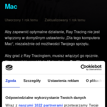
Mac
Utworzony 1 rok temu Zaktualizowany 1 rok temu
Aby zapewnić optymalne działanie, Ray Tracing nie jest
włączony w domyślnym ustawieniu „Dla tego komputera
Mac”, niezależnie od możliwości Twojego sprzętu.
Aby grać z Ray Tracingiem, musisz włączyć go ręcznie.
Aby to zrobić, przejdź do
Ustawień
→
Grafika
, a
następnie do sekcji
Szybkie ustawienia
i przełącz
ustawienie „Dla tego komputera Mac” na jedno z
ustawień Ray Tracing lub włącz Ray Tracing
Zgoda
Szczegóły
Ustawienia reklam
O plikach c
indywidualnie w sekcji
Ray Tracing
.
Ray Tracing jest dostępny na czipach M3 i nowszych i
Odpowiedzialne wykorzystanie Twoich danych
wymaga przynajmniej 16 GB RAM.
Wraz z
naszymi 1022 partnerami
przetwarzamy Twoje