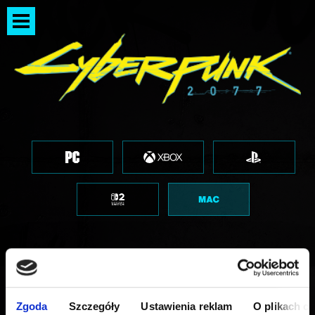
Aktualizacja 2.31 - Pobierz
Zgoda
Szczegóły
Ustawienia reklam
O plikach c