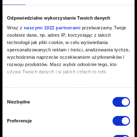
teraz
Odpowiedzialne wykorzystanie Twoich danych
Utworzony 1 rok temu Zaktualizowany 7 miesięcy temu
Wraz z
naszymi 1022 partnerami
przetwarzamy Twoje
osobiste dane, np. adres IP, korzystając z takich
Aktualizacja 2.31 jest już dostępna! Listę
technologii jak pliki cookie, w celu wyświetlania
najważniejszych zmian znajdziecie
tutaj
.
spersonalizowanych reklam i treści, analizowania tychże,
wychodzenia naprzeciw oczekiwaniom użytkowników i
rozwoju produktów. Masz wybór odnośnie tego, kto
używa Twoich danych i w jakich celach to robi.
Jeśli wyrazisz na to zgodę, chcielibyśmy również:
Gromadzić dane dotyczące Twojej lokalizacji
Wybór
Polski
Niezbędne
geograficznej z dokładnością nawet do kilku metrów
zgody
Identyfikować Twoje urządzenie, aktywnie
analizując charakteryzującego je zbiory danych
Preferencje
(fingerprinting, czyli wirtualny odcisk palca)
POZOSTAŃ W KONTAKCIE
Dowiedz się więcej odnośnie tego, jak Twoje osobiste