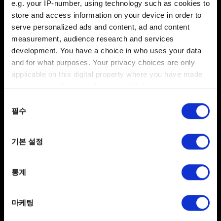
e.g. your IP-number, using technology such as cookies to
0/20
store and access information on your device in order to
serve personalized ads and content, ad and content
파일 추가
measurement, audience research and services
development. You have a choice in who uses your data
보고서에 파일을 첨부할 수 있습니다. 예를 들어 그래픽
and for what purposes. Your privacy choices are only
문제인 경우, 스크린샷을 첨부할 수 있습니다.
applicable on this digital property where you have made
첨부 파일의 크기는 최대 12MB입니다.
your choices. You can change or withdraw your consent
any time from the Cookie Declaration or by clicking on
찾아보기
동의
the Privacy trigger icon.
필수
선택
If you allow, we would also like to:
기본 설정
Collect information about your geographical
location which can be accurate to within several
meters
통계
보내기
Identify your device by actively scanning it for
specific characteristics (fingerprinting)
마케팅
Find out more about how your personal data is processed
and set your preferences in the
details section
.