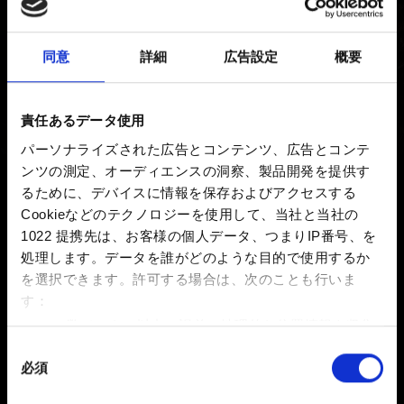
しているため、ゲームをインス
同意
詳細
広告設定
概要
トールできない
新着 7年前 更新 3年前
責任あるデータ使用
パーソナライズされた広告とコンテンツ、広告とコンテ
私たちはゲーム開発を行うデベロッパーであるため、最
ンツの測定、オーディエンスの洞察、製品開発を提供す
終的な製品の交換などに対応することはできません。取
るために、デバイスに情報を保存およびアクセスする
引や個別の製品に関連する問題は、お客様が製品を購入
Cookieなどのテクノロジーを使用して、当社と当社の
した販売業者が対応する事柄となります。
1022 提携先は、お客様の個人データ、つまりIP番号、を
処理します。データを誰がどのような目的で使用するか
まずは製品を購入した販売店に、交換の問い合わせをし
を選択できます。
許可する場合は、次のことも行いま
てみてください。
す：
数メートル以内の誤差の地理的な位置情報を収集
します
同
必須
特定の特性（フィンガープリント）を積極的にス
意
キャンしてデバイスを特定します
の