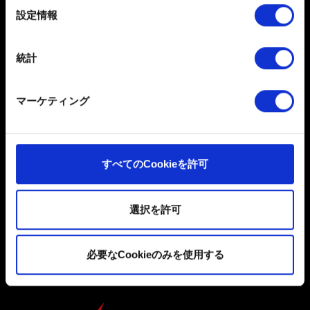
選
詳細セクション
で個人データの処理方法と設定を行って
設定情報
択
ください。「Cookie宣言」からいつでも同意を変更また
は撤回できます。
統計
日本語
一部のCookieはウェブサイトの機能を正常にお使いいた
だくために必要なものです。その他のCookieは、ウェブ
ソーシャルメディア
マーケティング
サイトの品質向上のために、オプションとして技術的お
よびコンテンツ関連のフィードバックを送信します。ま
た、ソーシャルメディア上などでお客様が興味を持ちそ
うなコンテンツをお届けするために、一部のCookieをパ
すべてのCookieを許可
ートナーに提供する場合があります。お客様の許可なく
これらのオプションが有効になることはありません。
選択を許可
ユーザー同意書
Cookieの使用およびパフォーマンスの変更点に関する詳
プライバシーポリシー
細は、下記の「設定」メニューでご確認ください。
必要なCookieのみを使用する
クッキーポリシー